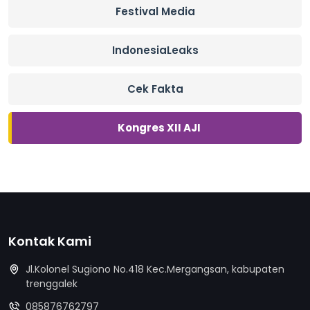
Festival Media
IndonesiaLeaks
Cek Fakta
Kongres XII AJI
Kontak Kami
Jl.Kolonel Sugiono No.418 Kec.Mergangsan, kabupaten
trenggalek
085876762797